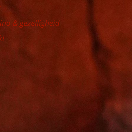
r
 vino & gezelligheid
k!