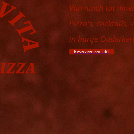
Van lunch tot dine
Pizza's, cocktails,
in hartje Ouderker
Reserveer een tafel