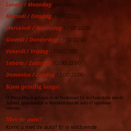
Lunedì / Maandag
gesloten
Martedì / Dinsdag
17:00-22:00
Mercoledì / Woensdag
17:00-22:00
Giovedì / Donderdag
17:00-22:00
Venerdì / Vrijdag
17:00-22:00
Sabato / Zaterdag
12:00-22:00
Domenica / Zondag
12:00-22:00
Kom gezellig langs!
O Pizza Mia is gelegen in de Kerkstraat 61 in Ouderkerk aan de
Amstel, gemakkelijk te bereiken met de auto of openbaar
vervoer.
Met de auto?
Komt u met de auto? Er is voldoende