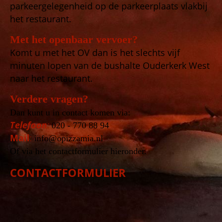
parkeergelegenheid op de parkeerplaats vlakbij
het restaurant.
Met het openbaar vervoer?
Komt u met het OV dan is het slechts vijf
minuten lopen van de bushalte Ouderkerk West
naar het restaurant.
Verdere vragen?
Dan kunt u in contact komen via:
Telefoon
:
020 - 770 88 94
Mail
:
info@opizzamia.nl
Of via het contactformulier hieronder.
CONTACTFORMULIER