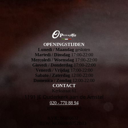
OPENINGSTIJDEN
Lunedì / Maandag
gesloten
Martedì / Dinsdag
17:00-22:00
Mercoledì / Woensdag
17:00-22:00
Giovedì / Donderdag
17:00-22:00
Venerdì / Vrijdag
17:00-22:00
Sabato / Zaterdag
12:00-22:00
Domenica / Zondag
12:00-22:00
CONTACT
Kerkstraat 61
1191 JE Ouderkerk aan de Amstel
020 - 770 88 94
info@opizzamia.nl
KVK: 84480432
BTW: NL003968752B03